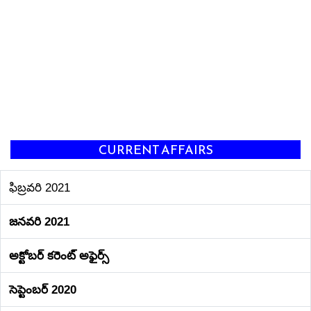
CURRENT AFFAIRS
ఫిబ్రవరి 2021
జనవరి 2021
అక్టోబర్ కరెంట్‌ అఫైర్స్‌
సెప్టెంబర్ 2020